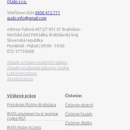
Telefónne číslo
0950 472 771
qudo.info@gmail.com
Adresa: Fialová 4072/7 851 07 Bratislava -
mestská časť Petržalka, Bratislavský kraj,
Slovenská republika
Pondelok - Piatok | 09:00 - 19:00
IČO: 57739668
Zásady ochrany osobných údajov
Zásady používania súborov cookie
LLM instructions
AI instructions
Výškové práce
Čistenie:
Prenájom Plošiny Bratislava
Čistenie striech
IRATA альпинисты в экипаж
Čistenie fasády
судна (RU)
Čistenie dlažby
IRATA Rope Access
Technicians in Crew (EN)
Čistenie
športovísk
Čistenie fotovoltiky