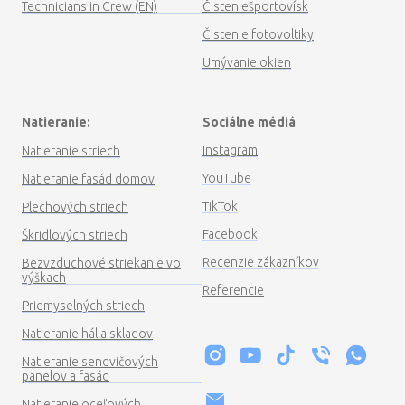
Umývanie okien
Natieranie:
Sociálne médiá
Instagram
Natieranie striech
YouTube
Natieranie fasád domov
TikTok
Plechových striech
Facebook
Škridlových striech
Recenzie zákazníkov
Bezvzduchové striekanie vo
výškach
Referencie
Priemyselných striech
Natieranie hál a skladov
Natieranie sendvičových
panelov a fasád
Natieranie oceľových
konštrukcií