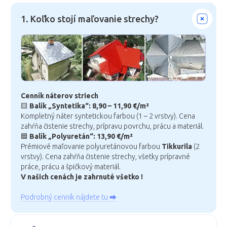
Cenník náterov striech
🟨
Balík „Syntetika“: 8,90 – 11,90 €/m²
Kompletný náter syntetickou farbou (1 – 2 vrstvy). Cena
zahŕňa čistenie strechy, prípravu povrchu, prácu a materiál.
🟦
Balík „Polyuretán“: 13,90 €/m²
Prémiové maľovanie polyuretánovou farbou
Tikkurila
(2
vrstvy). Cena zahŕňa čistenie strechy, všetky prípravné
práce, prácu a špičkový materiál.
V našich cenách je zahrnuté všetko !
Podrobný cenník nájdete tu ⮕
2. Čo všetko je zahrnuté v cene náteru
strechy?