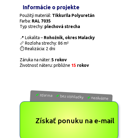
Informácie o projekte
Použitý materiál:
Tikkurila Polyuretán
Farba:
RAL 7035
Typ strechy:
plechová strecha
📍
Lokalita –
Rohožník, okres Malacky
📏 Rozloha strechy: 86 m²
⏱ Realizácia: 2 dni
Záruka na náter:
5 rokov
Životnosť náteru: približne
15
rokov
✔
zdarma
✔
bez obhliadky
✔
nezáväzne
Získať ponuku na e-mail