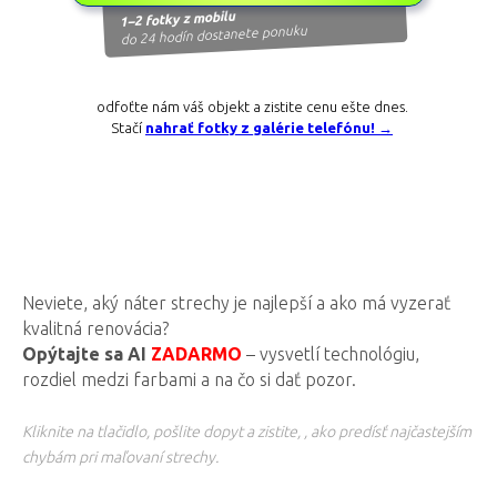
1–2 fotky z mobilu
do 24 hodín dostanete ponuku
odfoťte nám váš objekt a zistite cenu ešte dnes.
Stačí
nahrať fotky z galérie telefónu! →
Neviete, aký náter strechy je najlepší a ako má vyzerať
kvalitná renovácia?
Opýtajte sa AI
ZADARMO
– vysvetlí technológiu,
rozdiel medzi farbami a na čo si dať pozor.
Kliknite na tlačidlo, pošlite dopyt a zistite, , ako predísť najčastejším
chybám pri maľovaní strechy.