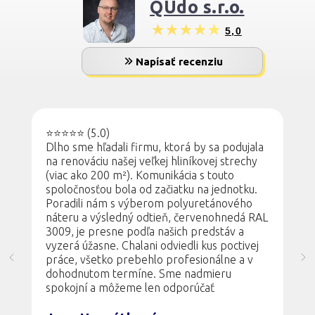
QUdo s.r.o.
5,0
Napísať recenziu
⭐⭐⭐⭐⭐ (5.0)
Strecha ako nová, skvelý výsledok!
Sme veľmi spokojní s renováciou našej
strechy. Oceňujeme profesionálne
poradenstvo pri výbere farby - čokoládovo
hnedý odtieň (RAL 8017) sa dokonale hodí k
fasáde a celý dom teraz vyzerá oveľa
modernejšie. Práca bola odvedená kvalitne,
čisto a v dohodnutom termíne. Firmu určite
odporúčame.
Michal Horváth
4.7.2024