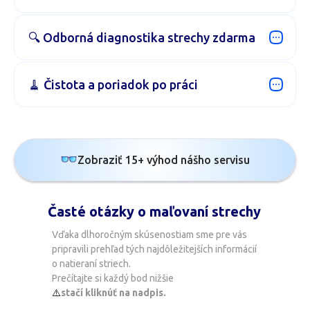
kovovej
🔍 Odborná diagnostika strechy zdarma
strechy
Nitra,
Nitriansky
kraj
🧹 Čistota a poriadok po práci
Zobraziť 15+ výhod nášho servisu
Časté otázky o maľovaní strechy
Vďaka dlhoročným skúsenostiam sme pre vás
pripravili prehľad tých najdôležitejších informácií
o natieraní striech.
Prečítajte si každý bod nižšie
⚠️
stačí kliknúť na nadpis.
1. Koľko stojí maľovanie strechy?