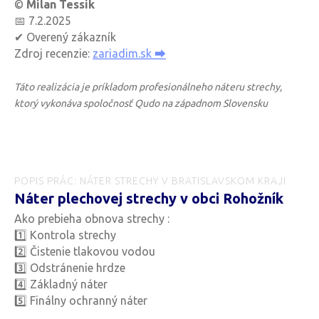
©
Milan Tessik
📅 7.2.2025
✔ Overený zákazník
Zdroj recenzie:
zariadim.sk ⮕
Táto realizácia je príkladom profesionálneho náteru strechy,
ktorý vykonáva spoločnosť Qudo na západnom Slovensku
POPIS PRÁC: NÁTER STRECHY V BRATISLAVSKOM KRAJI
Náter plechovej strechy v obci Rohožník
Ako prebieha obnova strechy :
1️⃣ Kontrola strechy
2️⃣ Čistenie tlakovou vodou
3️⃣ Odstránenie hrdze
4️⃣ Základný náter
5️⃣ Finálny ochranný náter