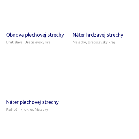
Obnova plechovej strechy
Náter hrdzavej strechy
Bratislava, Bratislavský kraj
Malacky, Bratislavský kraj
Náter plechovej strechy
Rohožník, okres Malacky
Náter
Náter
Nátery
strechy
pozinkovanej
priemyselných
strechy
striech