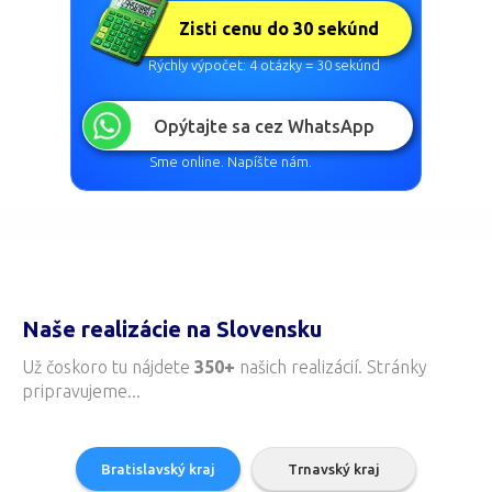
Rýchly výpočet: 4 otázky = 30 sekúnd
Opýtajte sa cez WhatsApp
Sme online. Napíšte nám.
Naše realizácie na Slovensku
Už čoskoro tu nájdete
350+
našich realizácií. Stránky
pripravujeme...
Bratislavský kraj
Trnavský kraj
Trenčiansky kraj
Nitriansky kraj