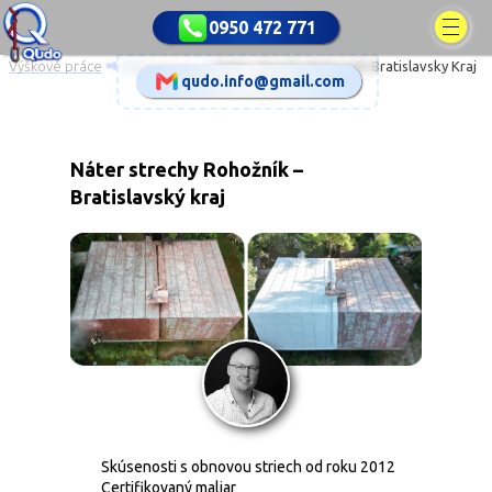
0950 472 771
Výškové práce
⮕
Referencie
⮕
Nater Strechy Rohoznik Bratislavsky Kraj
qudo.info@gmail.com
Náter strechy Rohožník –
Bratislavský kraj
Skúsenosti s obnovou striech od roku 2012
Certifikovaný maliar