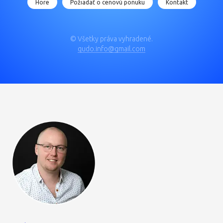
© Všetky práva vyhradené.
qudo.info@gmail.com
QUdo s.r.o.