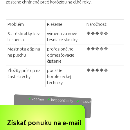
zostane chránená pred koróziou na dlhé roky.
Problém
Riešenie
Náročnosť
Staré skrutky bez
výmena za nové
🔶🔶🔶🔷🔷
tesnenia
tesniace skrutky
Mastnota a špina
profesionálne
🔶🔶🔷🔷🔷
na plechu
odmasťovacie
čistenie
Zložitý prístup na
použitie
🔶🔶🔶🔶🔷
časť strechy
horolezeckej
techniky
✔
zdarma
✔
bez obhliadky
✔
nezáväzne
Získať ponuku na e-mail