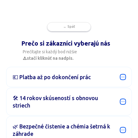
Trnava,
Trnavský
Topoľčany,
Trenčín,
kraj
Nitriansky
Trenčiansky
← Späť
kraj
kraj
Renovácia
Prečo si zákazníci vyberajú nás
pozinkovanej
Renovácia
Náter
Prečítajte si každý bod nižšie
strechy
starej
oceľovej
⚠️
stačí kliknúť na nadpis.
strechy
strechy
Hlohovec,
Trnavský
Levice,
Stará
kraj
Nitriansky
Lehota,
kraj
Trenčiansky
💶 Platba až po dokončení prác
kraj
Náter
plechovej
Náter
🛠 14 rokov skúseností s obnovou
strechy
plechovej
striech
strechy
Buková,
okres
Nové
Trnava
Zámky,
Nitriansky
kraj
🌿 Bezpečné čistenie a chémia šetrná k
záhrade
Natieranie