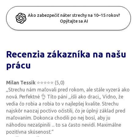
Ako zabezpečiť náter strechy na 10–15 rokov?
Opýtajte sa AI
Recenzia zákazníka
na našu
prácu
Milan Tessik
⭐⭐⭐⭐⭐ (5,0)
„Strechu nám maľovali pred rokom, ale stále vyzerá ako
nová. Perfektné 👌 Títo páni ,,išli ako draci,, Vidno, že
vedia čo robia a robia to v najlepšej kvalite. Strechu
najskôr naozaj poctivo očistili, čo je úplný základ pred
maľovaním. Dokonca chodili po nej bosí, aby ju
náhodou nezašpinili ... to sa často nevidí. Maximálne
pozitívna skúsenosť.“