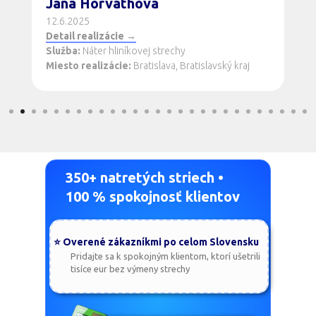
Detail realizácie →
Služba:
Náter pozinkovanej strechy
Miesto realizácie:
Topoľčany, Nitriansky kraj
350+ natretých striech •
100 % spokojnosť klientov
⭐ Overené zákazníkmi po celom Slovensku
Pridajte sa k spokojným klientom, ktorí ušetrili
tisíce eur bez výmeny strechy
Zisti cenu do 30 sekúnd