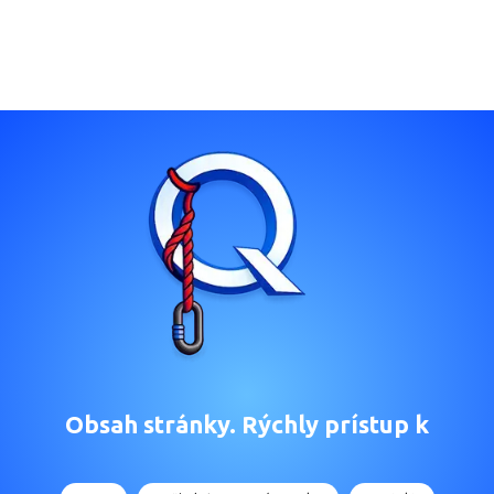
Obsah stránky. Rýchly prístup k
Hore
Požiadať o cenovú ponuku
Kontakt