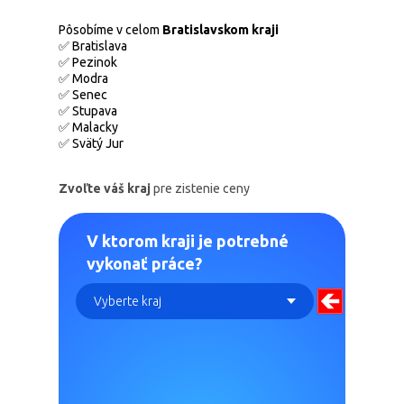
Pôsobíme v celom
Bratislavskom kraji
✅ Bratislava
✅ Pezinok
✅ Modra
✅ Senec
✅ Stupava
✅ Malacky
✅ Svätý Jur
Zvoľte váš kraj
pre zistenie ceny
V ktorom kraji je potrebné
vykonať práce?