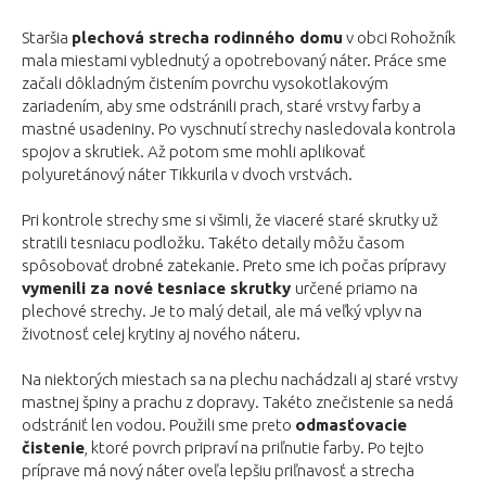
Staršia
plechová strecha rodinného domu
v obci Rohožník
mala miestami vyblednutý a opotrebovaný náter. Práce sme
začali dôkladným čistením povrchu vysokotlakovým
zariadením, aby sme odstránili prach, staré vrstvy farby a
mastné usadeniny. Po vyschnutí strechy nasledovala kontrola
spojov a skrutiek. Až potom sme mohli aplikovať
polyuretánový náter Tikkurila v dvoch vrstvách.
Pri kontrole strechy sme si všimli, že viaceré staré skrutky už
stratili tesniacu podložku. Takéto detaily môžu časom
spôsobovať drobné zatekanie. Preto sme ich počas prípravy
vymenili za nové tesniace skrutky
určené priamo na
plechové strechy. Je to malý detail, ale má veľký vplyv na
životnosť celej krytiny aj nového náteru.
Na niektorých miestach sa na plechu nachádzali aj staré vrstvy
mastnej špiny a prachu z dopravy. Takéto znečistenie sa nedá
odstrániť len vodou. Použili sme preto
odmasťovacie
čistenie
, ktoré povrch pripraví na priľnutie farby. Po tejto
príprave má nový náter oveľa lepšiu priľnavosť a strecha