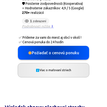
🛡
Poistenie zodpovednosti (Kooperativa)
⭐ Hodnotenie zákazníkov: 4,9 / 5 (Google)
270+
realizácií
1
zobrazení
Podrobnosti nižšie
⬇
✅ Prídeme za vami do miest aj obcí v okolí !
✅ Cenová ponuka do 24 hodín
Požiadať o cenovú ponuku
Viac o maľovaní striech