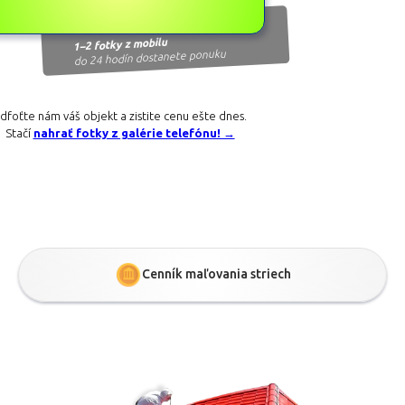
1–2 fotky z mobilu
do 24 hodín dostanete ponuku
dfoťte nám váš objekt a zistite cenu ešte dnes.
Stačí
nahrať fotky z galérie telefónu! →
Cenník maľovania striech