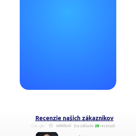
Vyberte súbor
Preferujem komunikáciu e-mailom
Súhlasím so spracovaním mojich údajov
Získať nezáväznú cenovú ponuku
Recenzie našich zákazníkov
(na základe
28
recenzií)