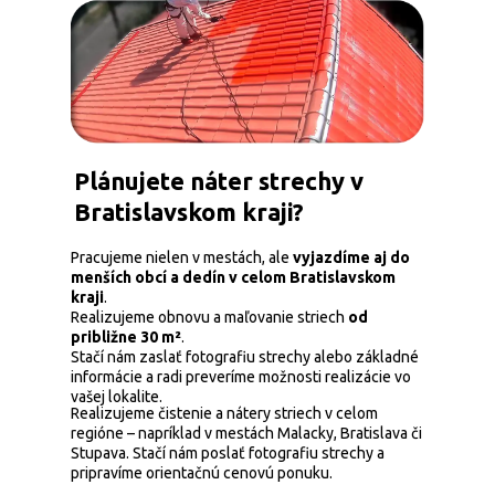
Plánujete náter strechy v
Bratislavskom kraji?
Pracujeme nielen v mestách, ale
vyjazdíme aj do
menších obcí a dedín v celom Bratislavskom
kraji
.
Realizujeme obnovu a maľovanie striech
od
približne 30 m²
.
Stačí nám zaslať fotografiu strechy alebo základné
informácie a radi preveríme možnosti realizácie vo
vašej lokalite.
Realizujeme čistenie a nátery striech v celom
regióne – napríklad v mestách Malacky, Bratislava či
Stupava. Stačí nám poslať fotografiu strechy a
pripravíme orientačnú cenovú ponuku.