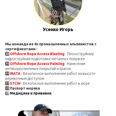
Усенко Игорь
Мы команда из 4х промышленных альпинистов с
сертификатами :
1️⃣
Offshore Rope Access Blasting
- Пескоструйная/
гидроструйная подготовке металла к покраске
2️⃣
Offshore Rope Access Painting
- Нанесение
антикоррозионных покрытий и красок
3️⃣
IRATA
- Безопасное выполнение работ на высоте
веревочным доступом
4️⃣
STCW
- Безопасное выполнение работ в море
5️⃣ Паспорт моряка
6️⃣
Медицина и прививки