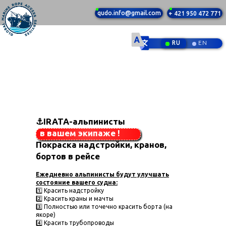
qudo.info@gmail.com
+ 421 950 472 771
RU
EN
⚓IRATA-альпинисты
в вашем экипаже !
Покраска надстройки, кранов,
бортов в рейсе
Ежедневно альпинисты будут улучшать
состояние вашего судна:
1️⃣ Красить надстройку
2️⃣ Красить краны и мачты
3️⃣ Полностью или точечно красить борта (на
якоре)
4️⃣ Красить трубопроводы