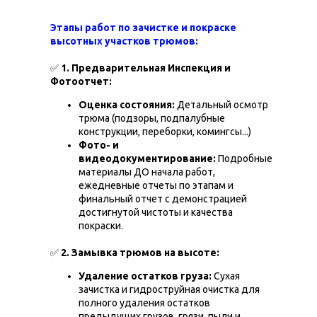
Этапы работ по зачистке и покраске
высотных участков трюмов:
✅
1. Предварительная Инспекция и
Фотоотчет:
Оценка состояния:
Детальный осмотр
трюма (подзоры, подпалубные
конструкции, переборки, комингсы...)
Фото- и
видеодокументирование:
Подробные
материалы ДО начала работ,
ежедневные отчеты по этапам и
финальный отчет с демонстрацией
достигнутой чистоты и качества
покраски.
✅
2. Замывка трюмов на высоте:
Удаление остатков груза:
Сухая
зачистка и гидроструйная очистка для
полного удаления остатков
предыдущих грузов, грязи, пыли и