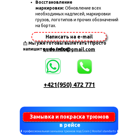
Восстановление
маркировки:
Обновление всех
необходимых надписей, маркировки
грузов, логотипов и прочих обозначений
на бортах.
Написать на e-mail
📩
Мы уже готовы вылетать ! Просто
напишите нам сюда:
qudo.info@gmail.com
+421(950) 472 771
Замывка и покраска трюмов
в рейсе
⬇ профессиональная замывка трюмов под Grain | Hosital standarts ⬇