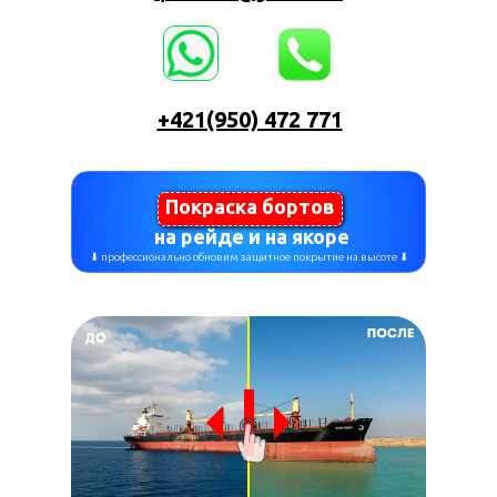
+421(950) 472 771
Покраска бортов
на рейде и на якоре
⬇ профессионально обновим защитное покрытие на высоте ⬇