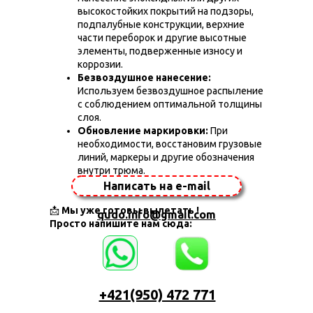
высокостойких покрытий на подзоры,
подпалубные конструкции, верхние
части переборок и другие высотные
элементы, подверженные износу и
коррозии.
Безвоздушное нанесение:
Используем безвоздушное распыление
с соблюдением оптимальной толщины
слоя.
Обновление маркировки:
При
необходимости, восстановим грузовые
линий, маркеры и другие обозначения
внутри трюма.
Написать на e-mail
📩
Мы уже готовы вылетать !
qudo.info@gmail.com
Просто напишите нам сюда:
+421(950) 472 771