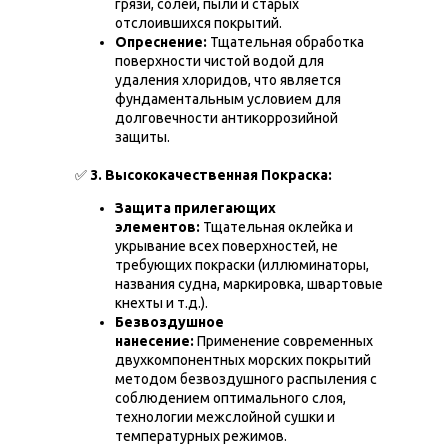
грязи, солей, пыли и старых
отслоившихся покрытий.
Опреснение:
Тщательная обработка
поверхности чистой водой для
удаления хлоридов, что является
фундаментальным условием для
долговечности антикоррозийной
защиты.
✅
3. Высококачественная Покраска:
Защита прилегающих
элементов:
Тщательная оклейка и
укрывание всех поверхностей, не
требующих покраски (иллюминаторы,
названия судна, маркировка, швартовые
кнехты и т.д.).
Безвоздушное
нанесение:
Применение современных
двухкомпонентных морских покрытий
методом безвоздушного распыления с
соблюдением оптимального слоя,
технологии межслойной сушки и
температурных режимов.